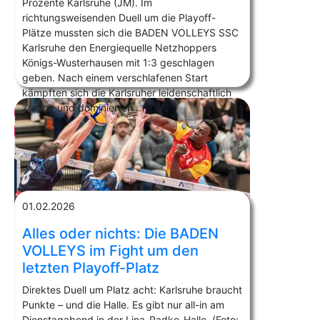
Prozente Karlsruhe (JM). Im
richtungsweisenden Duell um die Playoff-
Plätze mussten sich die BADEN VOLLEYS SSC
Karlsruhe den Energiequelle Netzhoppers
Königs-Wusterhausen mit 1:3 geschlagen
geben. Nach einem verschlafenen Start
kämpften sich die Karlsruher leidenschaftlich
zurück und dominierten…
01.02.2026
Alles oder nichts: Die BADEN
VOLLEYS im Fight um den
letzten Playoff-Platz
Direktes Duell um Platz acht: Karlsruhe braucht
Punkte – und die Halle. Es gibt nur all-in am
Dienstagabend in der Lina-Radke-Halle (Foto: