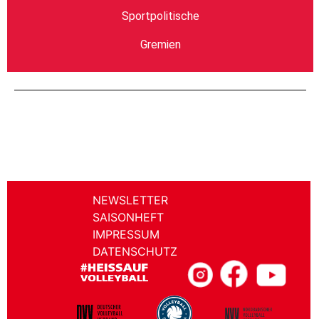
Sportpolitische
Gremien
NEWSLETTER
SAISONHEFT
IMPRESSUM
DATENSCHUTZ