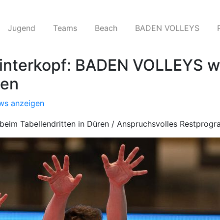
Jugend
Teams​
Beach
BADEN VOLLEYS
Hinterkopf: BADEN VOLLEYS wo
gen
ws anzeigen
n beim Tabellendritten in Düren / Anspruchsvolles Restprog