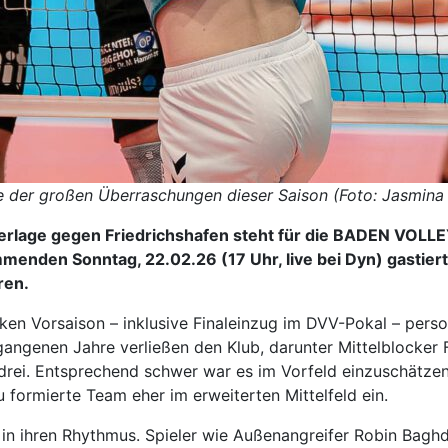
e der großen Überraschungen dieser Saison (Foto: Jasmina
erlage gegen Friedrichshafen steht für die BADEN VOLLE
nden Sonntag, 22.02.26 (17 Uhr, live bei Dyn) gastiert
ren.
ken Vorsaison – inklusive Finaleinzug im DVV-Pokal – perso
angenen Jahre verließen den Klub, darunter Mittelblocker 
ei. Entsprechend schwer war es im Vorfeld einzuschätzen,
formierte Team eher im erweiterten Mittelfeld ein.
 in ihren Rhythmus. Spieler wie Außenangreifer Robin Bag