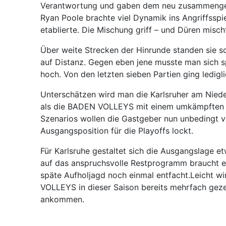
Verantwortung und gaben dem neu zusammengestel
Ryan Poole brachte viel Dynamik ins Angriffsspi
etablierte. Die Mischung griff – und Düren misch
Über weite Strecken der Hinrunde standen sie sog
auf Distanz. Gegen eben jene musste man sich s
hoch. Von den letzten sieben Partien ging ledigl
Unterschätzen wird man die Karlsruher am Nieder
als die BADEN VOLLEYS mit einem umkämpften 3:
Szenarios wollen die Gastgeber nun unbedingt ve
Ausgangsposition für die Playoffs lockt.
Für Karlsruhe gestaltet sich die Ausgangslage et
auf das anspruchsvolle Restprogramm braucht es
späte Aufholjagd noch einmal entfacht.Leicht w
VOLLEYS in dieser Saison bereits mehrfach geze
ankommen.