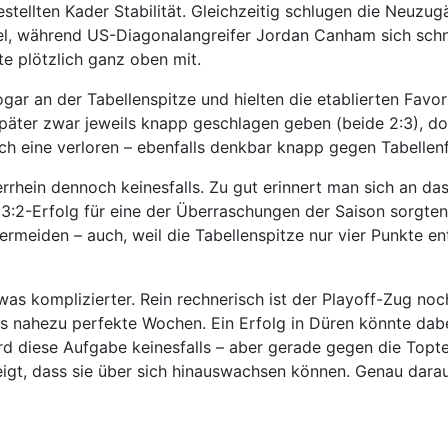
lten Kader Stabilität. Gleichzeitig schlugen die Neuzugä
el, während US-Diagonalangreifer Jordan Canham sich schne
te plötzlich ganz oben mit.
ar an der Tabellenspitze und hielten die etablierten Favori
päter zwar jeweils knapp geschlagen geben (beide 2:3), do
ich eine verloren – ebenfalls denkbar knapp gegen Tabellen
rhein dennoch keinesfalls. Zu gut erinnert man sich an das 
2-Erfolg für eine der Überraschungen der Saison sorgten
rmeiden – auch, weil die Tabellenspitze nur vier Punkte ent
was komplizierter. Rein rechnerisch ist der Playoff-Zug noc
 nahezu perfekte Wochen. Ein Erfolg in Düren könnte dabei
ird diese Aufgabe keinesfalls – aber gerade gegen die To
igt, dass sie über sich hinauswachsen können. Genau dara