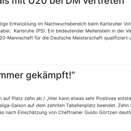
s mit U20 bei DM vertreten
ltige Entwicklung im Nachwuchsbereich beim Karlsruher Voll
i. Karlsruhe (PS). Ein bedeutender Meilenstein in der V
0-Mannschaft für die Deutsche Meisterschaft qualifiziert u
immer gekämpft!“
uf Platz zehn ab / „Hier kann etwas sehr Positives entst
liga-Saison auf dem zehnten Tabellenplatz beendet. Zehn S
das nach Einschätzung von Cheftrainer Guido Görtzen deutl