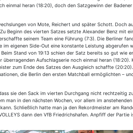
h einmal heran (18:20), doch den Satzgewinn der Badener ko
inwechslungen von Mote, Reichert und später Schott. Doch 
 Zu Beginn des vierten Satzes setzte Alexander Benz mit e
rschaffte seinem Team eine Führung (7:3). Die Berliner fand
te im eigenen Side-Out eine konstante Leistung abgerufen 
 Beim Stand von 19:13 schien der Satz bereits so gut wie e
ner überragenden Aufschlagserie noch einmal heran (18:20)
ister zum Ende des Satzes den Ausgleich schaffte (20:20
uationen, die Berlin den ersten Matchball ermöglichten – u
, dass sie den Sack im vierten Durchgang nicht rechtzeitig
dem man in den nächsten Wochen, vor allem im anstehende
 kann. Schließlich hatte man ja den Rekordmeister am Ran
LEYS dann den VfB Friedrichshafen. Anpfiff der Partie ist