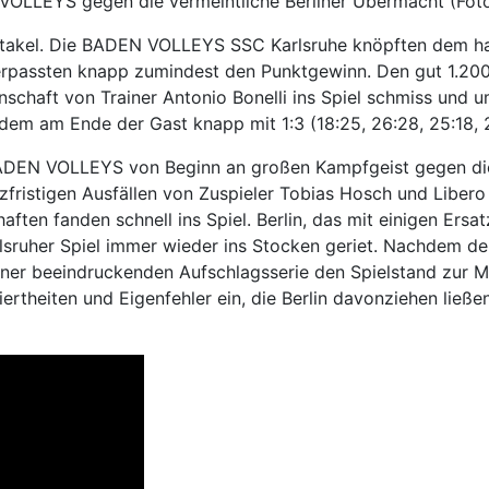
VOLLEYS gegen die vermeintliche Berliner Übermacht (Foto
ektakel. Die BADEN VOLLEYS SSC Karlsruhe knöpften dem ha
erpassten knapp zumindest den Punktgewinn. Den gut 1.200
nnschaft von Trainer Antonio Bonelli ins Spiel schmiss und u
dem am Ende der Gast knapp mit 1:3 (18:25, 26:28, 25:18, 
 BADEN VOLLEYS von Beginn an großen Kampfgeist gegen di
rzfristigen Ausfällen von Zuspieler Tobias Hosch und Liber
ten fanden schnell ins Spiel. Berlin, das mit einigen Ersa
sruher Spiel immer wieder ins Stocken geriet. Nachdem der
iner beeindruckenden Aufschlagsserie den Spielstand zur Mi
iertheiten und Eigenfehler ein, die Berlin davonziehen ließ