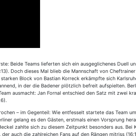
ste: Beide Teams lieferten sich ein ausgeglichenes Duell 
:13). Doch dieses Mal blieb die Mannschaft von Cheftrainer
n starken Block von Bastian Korreck erkämpfte sich Karlsru
annend, in der die Badener plötzlich befreit aufspielten. Ber
Team ausmacht: Jan Fornal entschied den Satz mit zwei kra
6).
rochen – im Gegenteil: Wie entfesselt startete das Team u
erliner gelang es den Gästen, erstmals einen Vorsprung hera
ckel zahlte sich zu diesem Zeitpunkt besonders aus. Bei Ka
, der auch die zahlreichen Fans auf den Rängen mitriss (16:1