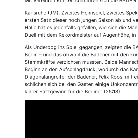
Mit vereinten Kräften stemmten sich die BADEN 
Karlsruhe (JM). Zweites Heimspiel, zweites Sp
ersten Satz dieser noch jungen Saison ab und v
Halle hat es jedenfalls gefallen, wie sich die Ma
Duell mit dem Rekordmeister auf Augenhöhe, in 
Als Underdog ins Spiel gegangen, zeigten die
Berlin – und das obwohl die Badener mit den ku
Stammkräfte verzichten mussten. Beide Mannschaf
Beginn an den Aufschlagdruck, wodurch das Karl
Diagonalangreifer der Badener, Felix Roos, mit e
schlichen sich bei den Gästen einige Unkonzentr
klarer Satzgewinn für die Berliner (25:18).