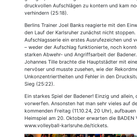
druckvollen Aufschlägen zu kontern und kam noc
verhindern (25:18).
Berlins Trainer Joel Banks reagierte mit den E
den Lauf der Karlsruher zunächst nicht stoppen.
Aufschlagsserie ein erstes Ausrufezeichen und ve
– weder der Aufschlag funktionierte, noch konn
starken Abwehr- und Angriffsarbeit der Badener.
Johannes Tille brachte die Hauptstädter mit ei
nervöser und musste zusehen, wie der Rekordme
Unkonzentriertheiten und Fehler in den Drucksit
Sieg (25:22).
Ein starkes Spiel der Badener! Einzig und allein
vorwerfen. Ansonsten hat man sehr vieles auf 
kommenden Freitag (11.10.24, 20 Uhr), aufbauen
Heimspiel am 20. Oktober erwarten die BADEN VOL
www.volleyball-karlsruhe.de/tickets.