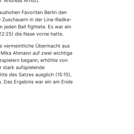
: Andreas Arndt).
ushohen Favoriten Berlin den
 Zuschauern in der Lina-Radke-
m jeden Ball fightete. Es war ein
22:25) die Nase vorne hatte.
e vermeintliche Übermacht aus
o Mika Ahmann auf zwei wichtige
tzspielern begann, erhöhte von
 stark aufspielende
tte des Satzes ausglich (15:15),
en. Das Ergebnis war ein am Ende