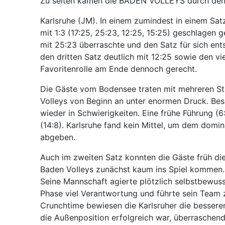
Zu selten kamen die BADEN VOLLEYS durch den s
Karlsruhe (JM). In einem zumindest in einem S
mit 1:3 (17:25, 25:23, 12:25, 15:25) geschlagen
mit 25:23 überraschte und den Satz für sich ent
den dritten Satz deutlich mit 12:25 sowie den v
Favoritenrolle am Ende dennoch gerecht.
Die Gäste vom Bodensee traten mit mehreren St
Volleys von Beginn an unter enormen Druck. Bes
wieder in Schwierigkeiten. Eine frühe Führung (
(14:8). Karlsruhe fand kein Mittel, um dem domi
abgeben.
Auch im zweiten Satz konnten die Gäste früh die
Baden Volleys zunächst kaum ins Spiel kommen. 
Seine Mannschaft agierte plötzlich selbstbewuss
Phase viel Verantwortung und führte sein Team z
Crunchtime bewiesen die Karlsruher die bessere
die Außenposition erfolgreich war, überraschen