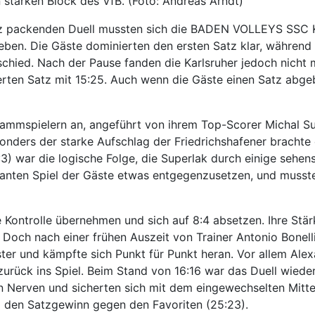
tarken Block des VfB. (Foto: Andreas Arndt)
atz packenden Duell mussten sich die BADEN VOLLEYS SSC K
 geben. Die Gäste dominierten den ersten Satz klar, währen
schied. Nach der Pause fanden die Karlsruher jedoch nicht 
ierten Satz mit 15:25. Auch wenn die Gäste einen Satz abge
ammspielern an, angeführt von ihrem Top-Scorer Michal Su
onders der starke Aufschlag der Friedrichshafener bracht
6:3) war die logische Folge, die Superlak durch einige sehe
nanten Spiel der Gäste etwas entgegenzusetzen, und musste
 Kontrolle übernehmen und sich auf 8:4 absetzen. Ihre Stär
Doch nach einer frühen Auszeit von Trainer Antonio Bonelli
ter und kämpfte sich Punkt für Punkt heran. Vor allem Ale
urück ins Spiel. Beim Stand von 16:16 war das Duell wieder 
n Nerven und sicherten sich mit dem eingewechselten Mittel
d den Satzgewinn gegen den Favoriten (25:23).