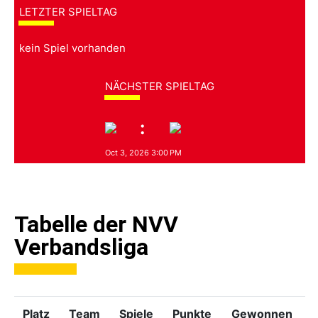
LETZTER SPIELTAG
kein Spiel vorhanden
NÄCHSTER SPIELTAG
:
Oct 3, 2026 3:00 PM
Tabelle der NVV
Verbandsliga
sssssss
Platz
Team
Spiele
Punkte
Gewonnen