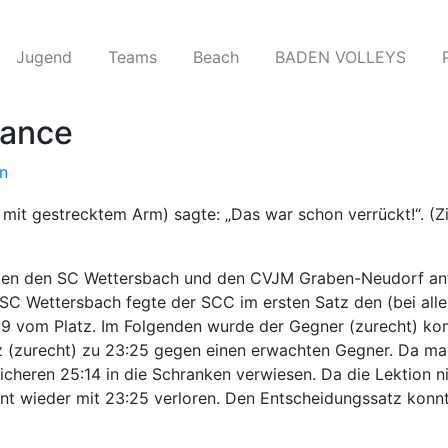
Jugend
Teams​
Beach
BADEN VOLLEYS
mance
n
it gestrecktem Arm) sagte: „Das war schon verrückt!“. (Zi
gen den SC Wettersbach und den CVJM Graben-Neudorf antr
SC Wettersbach fegte der SCC im ersten Satz den (bei alle
9 vom Platz. Im Folgenden wurde der Gegner (zurecht) kom
(zurecht) zu 23:25 gegen einen erwachten Gegner. Da man 
cheren 25:14 in die Schranken verwiesen. Da die Lektion n
 wieder mit 23:25 verloren. Den Entscheidungssatz konnte