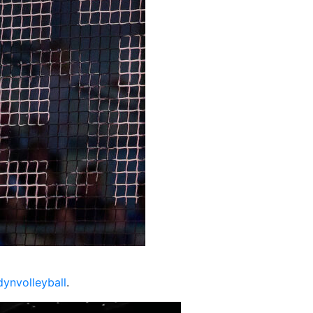
ynvolleyball
.