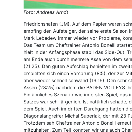
Foto: Andreas Arndt
Friedrichshafen (JM). Auf dem Papier waren schon
empfing den Aufsteiger, der seine erste Saison
Mark Lebedew immer wieder vor Probleme, konnt
Das Team um Cheftrainer Antonio Bonelli startet
hielt in der Anfangsphase stabil das Side-Out. T
am Ende auch durch mehrere Asse von dem sehr 
(21:25). Den guten Aufschlag behielten im zwei
erspielten sich einen Vorsprung (8:5), der zur 
aber wieder schnell schwand (16:16). Den sehr 
Assen (23:25) nachdem die BADEN VOLLEYS ihre
Ein ähnliches Szenario wie im ersten Spiel, das
Satzes war sehr ärgerlich. Ist natürlich schade
dem Spiel. Auch im dritten Durchgang hatten 
Diagonalangreifer Michal Superlak, der mit 23 P
Trotzdem sah Cheftrainer Antonio Bonelli erneu
mitzuhalten. Zum Teil konnten wir uns auch Chan