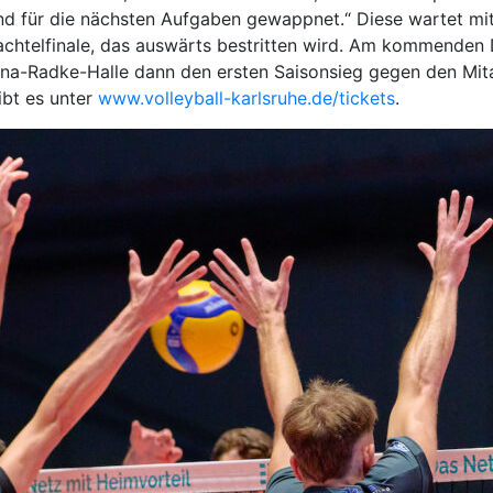
nd für die nächsten Aufgaben gewappnet.“ Diese wartet mi
telfinale, das auswärts bestritten wird. Am kommenden D
a-Radke-Halle dann den ersten Saisonsieg gegen den Mitau
ibt es unter
www.volleyball-karlsruhe.de/tickets
.