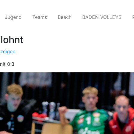
Jugend
Teams​
Beach
BADEN VOLLEYS
elohnt
nzeigen
it 0:3