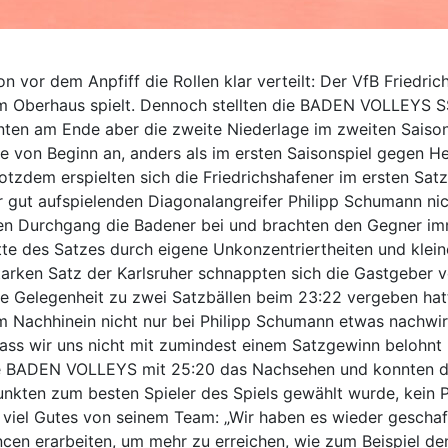
 vor dem Anpfiff die Rollen klar verteilt: Der VfB Friedri
 im Oberhaus spielt. Dennoch stellten die BADEN VOLLEYS 
en am Ende aber die zweite Niederlage im zweiten Saisons
e von Beginn an, anders als im ersten Saisonspiel gegen He
rotzdem erspielten sich die Friedrichshafener im ersten Sat
gut aufspielenden Diagonalangreifer Philipp Schumann ni
ten Durchgang die Badener bei und brachten den Gegner im
Mitte des Satzes durch eigene Unkonzentriertheiten und kle
starken Satz der Karlsruher schnappten sich die Gastgebe
 Gelegenheit zu zwei Satzbällen beim 23:22 vergeben hat
 im Nachhinein nicht nur bei Philipp Schumann etwas nachwi
, dass wir uns nicht mit zumindest einem Satzgewinn belohnt
die BADEN VOLLEYS mit 25:20 das Nachsehen und konnten 
unkten zum besten Spieler des Spiels gewählt wurde, kein P
t viel Gutes von seinem Team: „Wir haben es wieder gescha
cen erarbeiten, um mehr zu erreichen, wie zum Beispiel de