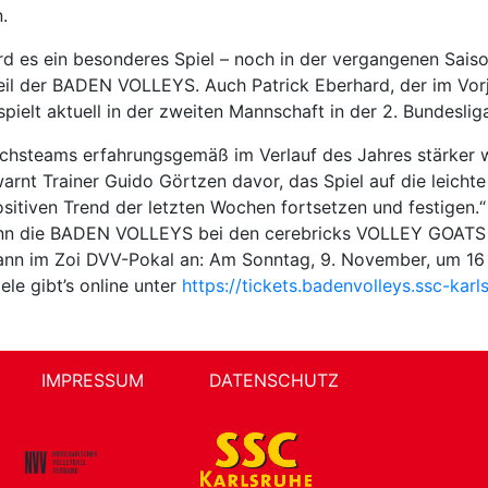
.
rd es ein besonderes Spiel – noch in der vergangenen Saison
dteil der BADEN VOLLEYS. Auch Patrick Eberhard, der im Vor
pielt aktuell in der zweiten Mannschaft in der 2. Bundeslig
hsteams erfahrungsgemäß im Verlauf des Jahres stärker wer
nt Trainer Guido Görtzen davor, das Spiel auf die leichte
ositiven Trend der letzten Wochen fortsetzen und festigen.“
enn die BADEN VOLLEYS bei den cerebricks VOLLEY GOATS 
t dann im Zoi DVV-Pokal an: Am Sonntag, 9. November, um 16
le gibt’s online unter
https://tickets.badenvolleys.ssc-karl
IMPRESSUM
DATENSCHUTZ