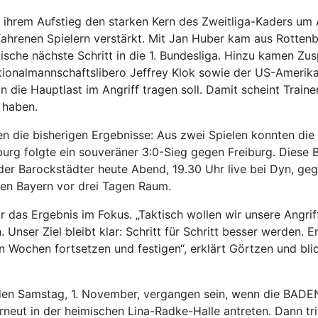
h ihrem Aufstieg den starken Kern des Zweitliga-Kaders u
fahrenen Spielern verstärkt. Mit Jan Huber kam aus Rottenb
gische nächste Schritt in die 1. Bundesliga. Hinzu kamen Zu
ationalmannschaftslibero Jeffrey Klok sowie der US-Amer
on die Hauptlast im Angriff tragen soll. Damit scheint Trai
 haben.
n die bisherigen Ergebnisse: Aus zwei Spielen konnten die
rg folgte ein souveräner 3:0-Sieg gegen Freiburg. Diese B
e der Barockstädter heute Abend, 19.30 Uhr live bei Dyn, 
 den Bayern vor drei Tagen Raum.
das Ergebnis im Fokus. „Taktisch wollen wir unsere Angriff
Unser Ziel bleibt klar: Schritt für Schritt besser werden. En
en Wochen fortsetzen und festigen“, erklärt Görtzen und bl
n Samstag, 1. November, vergangen sein, wenn die BADE
eut in der heimischen Lina-Radke-Halle antreten. Dann tri