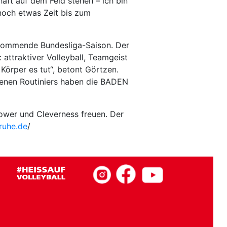
ft auf dem Feld stehen – ich bin
 noch etwas Zeit bis zum
kommende Bundesliga-Saison. Der
 attraktiver Volleyball, Teamgeist
Körper es tut“, betont Görtzen.
hrenen Routiniers haben die BADEN
Power und Cleverness freuen. Der
sruhe.de
/