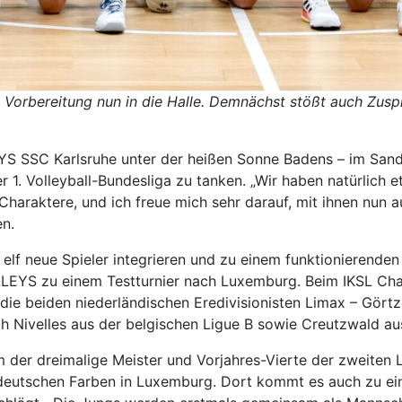
orbereitung nun in die Halle. Demnächst stößt auch Zuspiel
YS SSC Karlsruhe unter der heißen Sonne Badens – im San
er 1. Volleyball-Bundesliga zu tanken. „Wir haben natürlich
Charaktere, und ich freue mich sehr darauf, mit ihnen nun a
n.
h elf neue Spieler integrieren und zu einem funktioniere
YS zu einem Testturnier nach Luxemburg. Beim IKSL Cha
ie beiden niederländischen Eredivisionisten Limax – Görtz
h Nivelles aus der belgischen Ligue B sowie Creutzwald aus
er dreimalige Meister und Vorjahres-Vierte der zweiten 
 deutschen Farben in Luxemburg. Dort kommt es auch zu ei