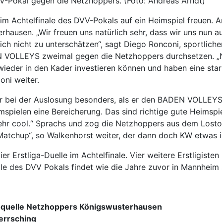
V-Pokal gegen die Netzhoppers. (Foto: Andreas Arndt)
m Achtelfinale des DVV-Pokals auf ein Heimspiel freuen. 
hausen. „Wir freuen uns natürlich sehr, dass wir uns nun
lich nicht zu unterschätzen“, sagt Diego Ronconi, sportlic
 VOLLEYS zweimal gegen die Netzhoppers durchsetzen. „Na
ieder in den Kader investieren können und haben eine star
oni weiter.
er bei der Auslosung besonders, als er den BADEN VOLLEYS 
spielen eine Bereicherung. Das sind richtige gute Heimspie
hr cool.“ Sprachs und zog die Netzhoppers aus dem Lostop
 Matchup“, so Walkenhorst weiter, der dann doch KW etwas in
 Erstliga-Duelle im Achtelfinale. Vier weitere Erstligiste
ale des DVV Pokals findet wie die Jahre zuvor in Mannheim s
quelle Netzhoppers Königswusterhausen
errsching