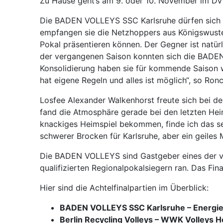
Zu Hause geht’s am 9. oder 10. November im DV
Die BADEN VOLLEYS SSC Karlsruhe dürfen sich i
empfangen sie die Netzhoppers aus Königswuster
Pokal präsentieren können. Der Gegner ist natür
der vergangenen Saison konnten sich die BADEN
Konsolidierung haben sie für kommende Saison w
hat eigene Regeln und alles ist möglich“, so Ronc
Losfee Alexander Walkenhorst freute sich bei d
fand die Atmosphäre gerade bei den letzten Heim
knackiges Heimspiel bekommen, finde ich das se
schwerer Brocken für Karlsruhe, aber ein geiles
Die BADEN VOLLEYS sind Gastgeber eines der vier
qualifizierten Regionalpokalsiegern ran. Das Fin
Hier sind die Achtelfinalpartien im Überblick:
BADEN VOLLEYS SSC Karlsruhe – Energie
Berlin Recycling Volleys – WWK Volleys H