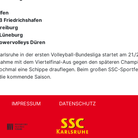
lfen
B Friedrichshafen
Freiburg
 Lüneburg
powervolleys Düren
lsruhe in der ersten Volleyball-Bundesliga startet am 21
lnahme mit dem Viertelfinal-Aus gegen den späteren Champio
ochmal eine Schippe drauflegen. Beim großen SSC-Sportfes
 die kommende Saison.
IMPRESSUM
DATENSCHUTZ