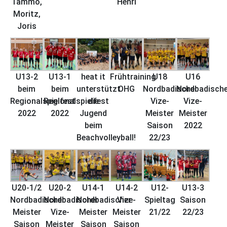
Tammo,
Henri
Moritz,
Joris
U13-2
U13-1
heat it
Frühtraining
U18
U16
beim
beim
unterstützt
OHG
Nordbadischer
Nordbadische
Regionalspielfest
Regionalspielfest
die
Vize-
Vize-
2022
2022
Jugend
Meister
Meister
beim
Saison
2022
Beachvolleyball!
22/23
U20-1/2
U20-2
U14-1
U14-2
U12-
U13-3
Nordbadischer
Nordbadischer
Nordbadischer
Vize-
Spieltag
Saison
Meister
Vize-
Meister
Meister
21/22
22/23
Saison
Meister
Saison
Saison