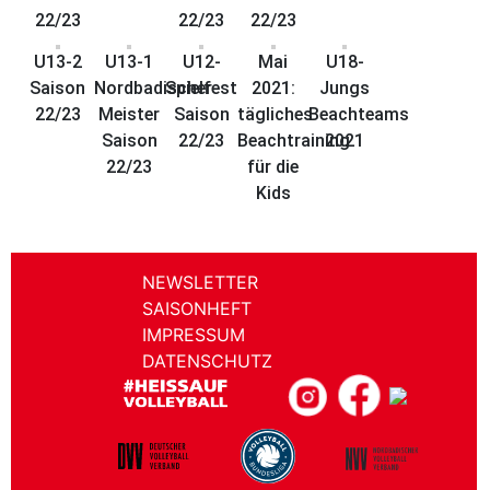
22/23
22/23
22/23
U13-2
U13-1
U12-
Mai
U18-
Saison
Nordbadischer
Spielfest
2021:
Jungs
22/23
Meister
Saison
tägliches
Beachteams
Saison
22/23
Beachtraining
2021
22/23
für die
Kids
NEWSLETTER
SAISONHEFT
IMPRESSUM
DATENSCHUTZ