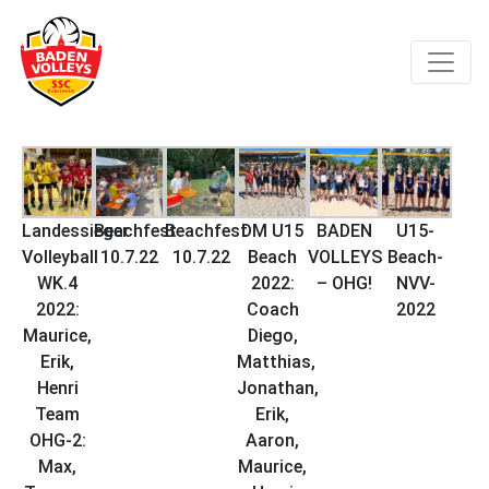
Landessieger
Beachfest
Beachfest
DM U15
BADEN
U15-
Volleyball
10.7.22
10.7.22
Beach
VOLLEYS
Beach-
WK.4
2022:
– OHG!
NVV-
2022:
Coach
2022
Maurice,
Diego,
Erik,
Matthias,
Henri
Jonathan,
Team
Erik,
OHG-2:
Aaron,
Max,
Maurice,