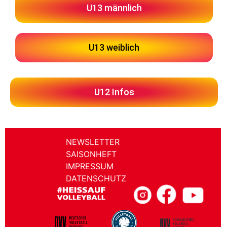
U13 männlich
U13 weiblich
U12 Infos
NEWSLETTER
SAISONHEFT
IMPRESSUM
DATENSCHUTZ